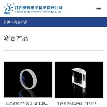
首
页
首页
>>
赛嘉产品
关
于
赛嘉产品
我
赛
们
嘉
产
联
品
系
我
邮
们
箱
登
ENGLISH
录
凹凸透镜型号SJ-Z-AT-1119光学玻璃透镜
平凸柱面镜型号SJ-PTZM-535050光学玻璃柱面透镜