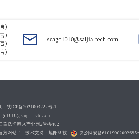
7.67
200
-255.47
5
7.7
01.41
300
-305.03
5
7.2
微信）
21.46
300
-405.6
5
6.6
微信）
seago1010@saijia-tech.com
微信）
37.79
300
-506.17
5
6.3
微信）
52.85
500
-1006.72
5
5.6
公司
陕ICP备2021003222号-1
1010@saijia-tech.com
路亿恒泰来产业园2号楼402
官方网站！ 技术支持：
旭阳科技
陕公网安备61019002002685