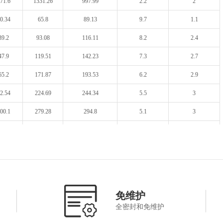
71.6
1331.26
997.99
2.2
2
0.34
65.8
89.13
9.7
1.1
39.2
93.08
116.11
8.2
2.4
47.9
119.51
142.23
7.3
2.7
65.2
171.87
193.53
6.2
2.9
2.54
224.69
244.34
5.5
3
00.1
279.28
294.8
5.1
3
35.8
393.38
394.99
5
3.4
72.3
515.42
495.07
5
3.7
71.5
1326.56
995.42
5
4.4
曲率半径R(mm)
免维护
后焦距BFL(mm)
中心厚度Tc(mm)
边缘厚度Te(mm)
1(mm)
R2(mm)
全密封和免维护
3.65
100
-103.03
3
4.7