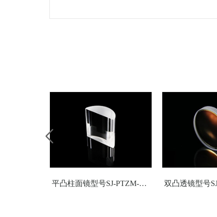
SJFAT25125
-125
25.4
3
SJFAT25150
-150
25.4
4
SJFAT25200
-200
25.4
5
SJFAT25250
-250
25.4
5
SJFAT25300
-300
25.4
9
SJFAT25400
-400
25.4
1
SJFAT25500
-500
25.4
1
SJFAT251000
-1000
25.4
2
SJFAT50100
-100
50.8
4
SJFAT50125
-125
50.8
4
平凸柱面镜型号SJ-PTZM-535050光学玻璃柱面透镜
SJFAT50150
-150
50.8
5
SJFAT50200
-200
50.8
6