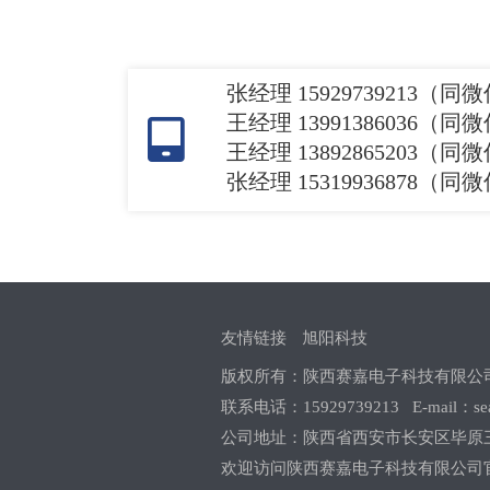
SJFAT50250
-250
50.8
7
SJFAT50300
-300
50.8
1
张经理 15929739213（同
SJFAT50400
-400
50.8
1
王经理 13991386036（同
王经理 13892865203（同
SJFAT50500
-500
50.8
1
张经理 15319936878（同
SJFAT501000
-1000
50.8
2
友情链接
旭阳科技
版权所有：陕西赛嘉电子科技有限
联系电话：15929739213 E-mail：seago
公司地址：陕西省西安市长安区毕原三
欢迎访问陕西赛嘉电子科技有限公司