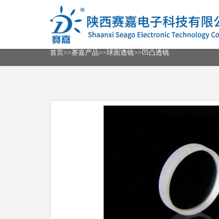
首
页
首页
>>
赛嘉产品
>>
球面透镜
>>
凹凸透镜
关
于
我
赛
们
嘉
产
联
品
系
我
邮
们
箱
登
ENGLISH
录