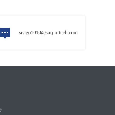
seago1010@saijia-tech.com
号