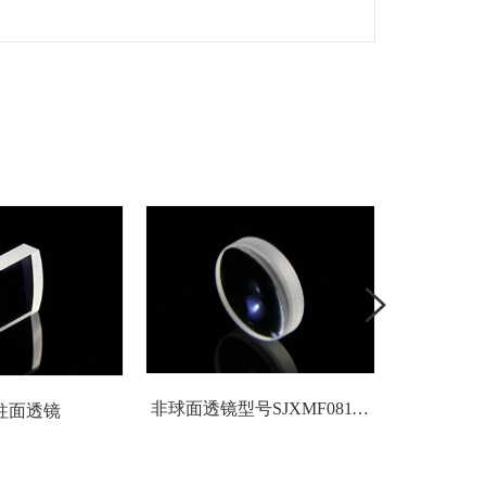
非球面透镜型号SJXMF0811光学玻璃透镜
柱面透镜
非