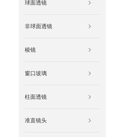
球面透镜
产品参
产品名称
光学玻
非球面透镜
产品型号
SJZAT1
规格尺寸
φ11.5×
棱镜
产品材质
H-K9L
有效焦距
19.45
窗口玻璃
设计波长
632.8n
曲率半径
R5.84/
柱面透镜
中心厚度
5.15m
边缘厚度
1.53m
准直镜头
表面质量
60/40
镀 膜
400-70