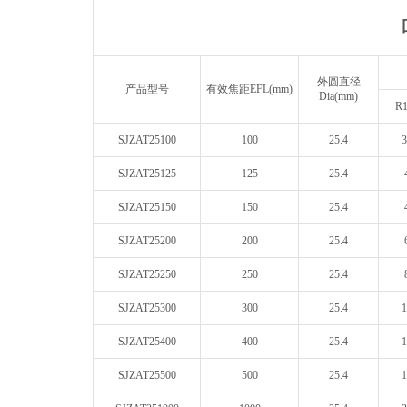
外圆直径
产品型号
有效焦距EFL(mm)
Dia(mm)
R
SJZAT25100
100
25.4
3
SJZAT25125
125
25.4
SJZAT25150
150
25.4
SJZAT25200
200
25.4
SJZAT25250
250
25.4
SJZAT25300
300
25.4
1
SJZAT25400
400
25.4
1
SJZAT25500
500
25.4
1