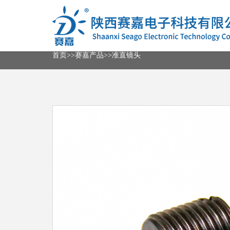
首
页
首页
>>
赛嘉产品
>>
准直镜头
关
于
我
赛
们
嘉
产
联
品
系
我
邮
们
箱
登
ENGLISH
录