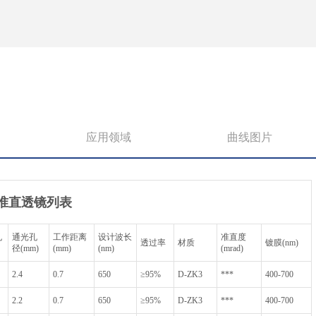
应用领域
曲线图片
准直透镜列表
孔
通光孔
工作距离
设计波长
准直度
透过率
材质
镀膜(nm)
径(mm)
(mm)
(nm)
(mrad)
2.4
0.7
650
≥95%
D-ZK3
***
400-700
2.2
0.7
650
≥95%
D-ZK3
***
400-700