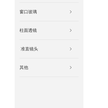
有效焦距
6.0
窗口玻璃
通光孔径
2.4
设计波长
530
柱面透镜
镜片直径
3.0
工作距离
4.7
准直镜头
数值孔径
0.2
镀 膜
400-
其他
产品规格