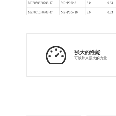
M9P0508F0708-47
M9×P0.5×8
8.0
0.33
M9P0510F0708-47
M9×P0.5×10
8.0
0.33
M9P0510F0708A2-47
M9×P0.5×10
8.0
0.33
M9P0510F0708B1-47
M9×P0.5×10
8.0
0.4
M9P0575F0708-47
M9×P0.5×7.5
8.0
0.38
M9P051519F0708-47
M9×P0.5×19
8.0
0.28
强大的性能
可以带来强大的力量
M9P051519F0708-D-
M9×P0.5×19
8.0
0.28
47
M12P051421F0708-
M12×P0.5×21
8.101
0.4
7011
M10P0508F0811-47
M10×P0.5×8
11.2
0.31
M14P0508F1015-47
M10×P0.5×8
15.18
0.3
M6P0505F3038-47
M6×P0.5×5
3.77
0.3