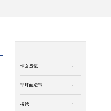
球面透镜
产品参
非球面透镜
产品名称
光学
产品型号
M6P
棱镜
规格尺寸
M6×