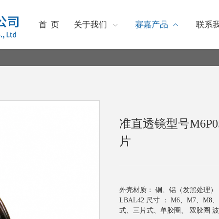
首 页
关于我们
赛嘉产品
联系
准直透镜型号M6P0
片
外壳材质： 铜、铝（发黑处理） 镜片材
LBAL42 尺寸 ： M6、M7、M
式、三片式、单胶圈、 双胶圈 