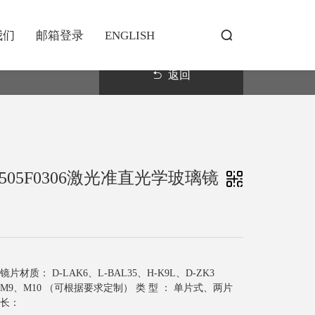
我们
邮箱登录
ENGLISH
返回
505F0306激光准直光学玻璃镜
质： D-LAK6、L-BAL35、H-K9L、D-ZK3
8、M9、M10 （可根据要求定制） 类 型 ： 单片式、两片
波长：