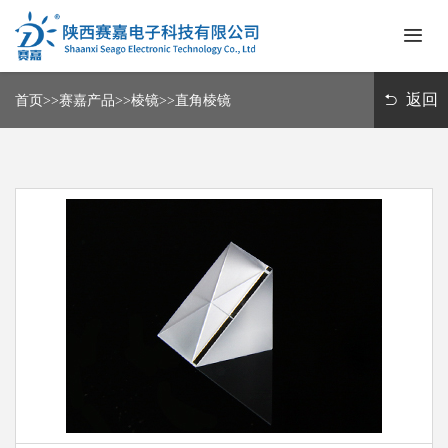
首
页
返回
首页
>>
赛嘉产品
>>
棱镜
>>
直角棱镜
关
于
我
赛
们
嘉
产
联
品
系
我
邮
们
箱
登
ENGLISH
录