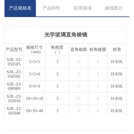
产品规格表
产品特性
应用领域
曲线图片
光学玻璃直角棱镜
规格尺寸
角精度
产品型号
直角镀膜
斜角镀膜
材质
（mm)
（΄）
SJJL-ZJ-
5×5×5
3
/
/
H-K9L
050505
SJJL-ZJ-
5×5×6
3
/
/
H-K9L
050506
SJJL-ZJ-
9×9×9
3
/
/
H-K9L
090909
SJJL-ZJ-
10×10×10
3
/
/
H-K9L
101010
SJJL-ZJ-
10×10×40
3
/
/
H-K9L
101040
SJJL-ZJ-
10×10×80
3
/
/
H-K9L
101080
SJJL-ZJ-
12.5×12.5×